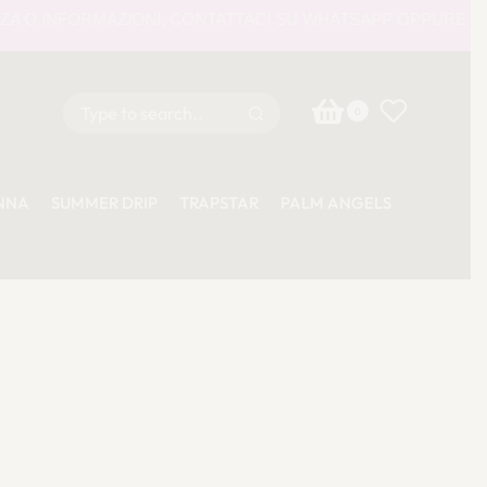
RMAZIONI, CONTATTACI SU WHATSAPP OPPURE VIA E-MAIL 
0
NNA
SUMMER DRIP
TRAPSTAR
PALM ANGELS