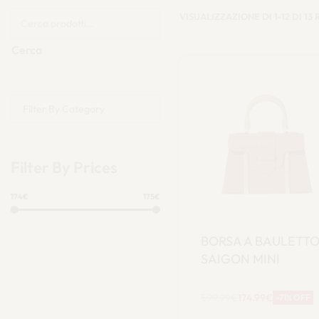
VISUALIZZAZIONE DI 1-12 DI 13 
Cerca
Filter By Category
Filter By Prices
174€
175€
BORSA A BAULETT
SAIGON MINI
599.99
€
174.99
€
-71% OFF
Aggiungi al