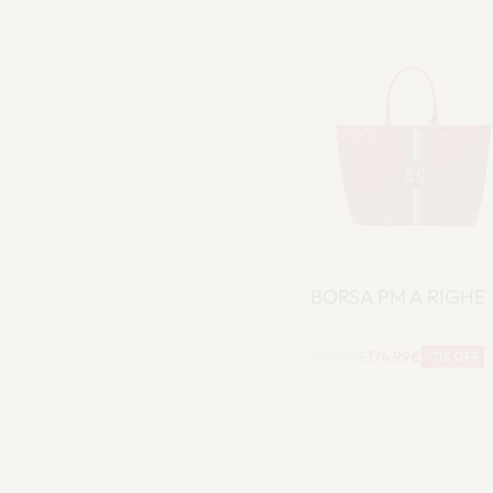
BORSA PM A RIGHE
599.99
€
174.99
€
-71% OFF
Aggiungi al
carrello