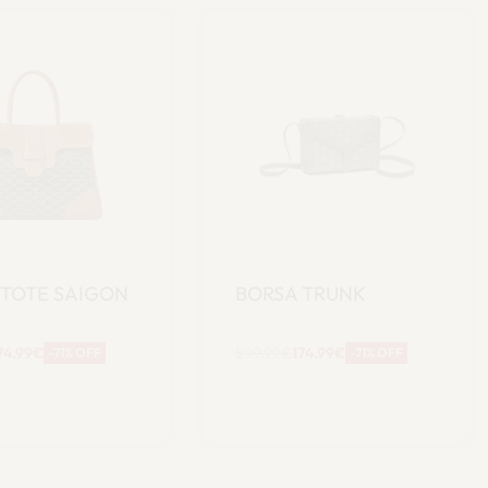
 TOTE SAIGON
BORSA TRUNK
74.99
€
599.99
€
174.99
€
-71% OFF
-71% OFF
ggiungi al
Aggiungi al
carrello