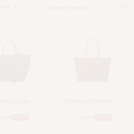
FILTER
VIEW
2
3
4
Ordinamento predefinito
 ANJOU GM
BORSA ARTOIS MM
74.99
€
599.99
€
174.99
€
-71% OFF
-71% OFF
ggiungi al
Aggiungi al
carrello