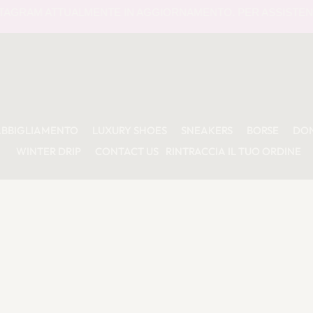
ATTUALMENTE IN AGGIORNAMENTO. PER ASSISTENZA O INFO
ABBIGLIAMENTO
LUXURY SHOES
SNEAKERS
BORSE
DO
WINTER DRIP
CONTACT US
RINTRACCIA IL TUO ORDINE