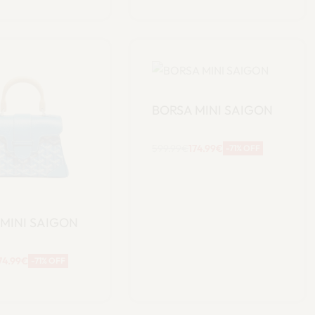
BORSA MINI SAIGON
599.99
€
174.99
€
-71% OFF
Aggiungi al
carrello
MINI SAIGON
74.99
€
-71% OFF
ggiungi al