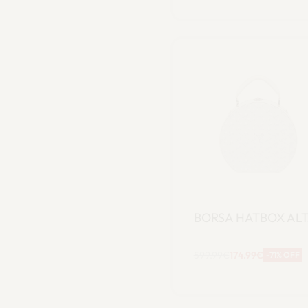
carrello
BORSA HATBOX AL
599.99
€
174.99
€
-71% OFF
Aggiungi al
carrello