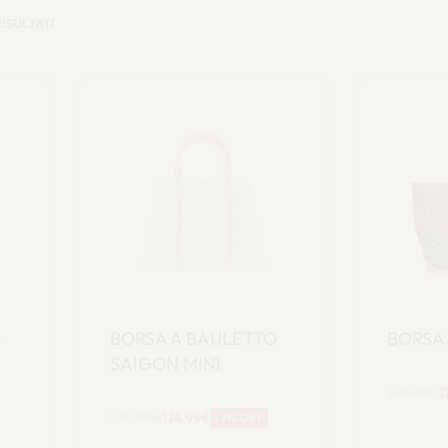
RISULTATI
O
BORSA A BAULETTO
BORSA
SAIGON MINI
599.99
€
1
599.99
€
174.99
€
A
-71% OFF
carrello
Aggiungi al