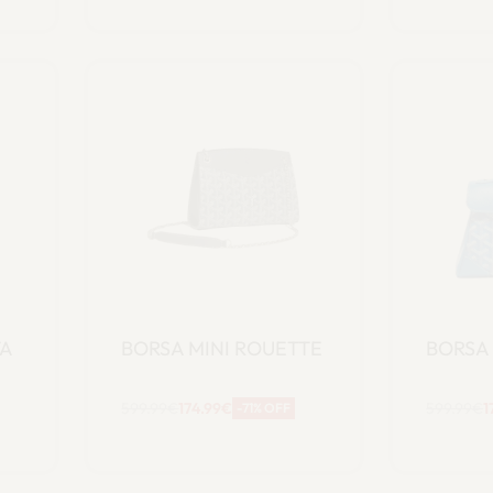
carrello
TA
BORSA MINI ROUETTE
BORSA 
599.99
€
174.99
€
599.99
€
1
-71% OFF
Aggiungi al
A
carrello
carrello