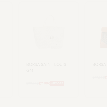
BORSA SAINT LOUIS
BORSA
GM
599.99
€
1
599.99
€
174.99
€
A
-71% OFF
carrello
Aggiungi al
carrello