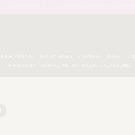
RAM ATTUALMENTE IN AGGIORNAMENTO. PER ASSISTENZA O I
ABBIGLIAMENTO
LUXURY SHOES
SNEAKERS
BORSE
DO
WINTER DRIP
CONTACT US
RINTRACCIA IL TUO ORDINE
P