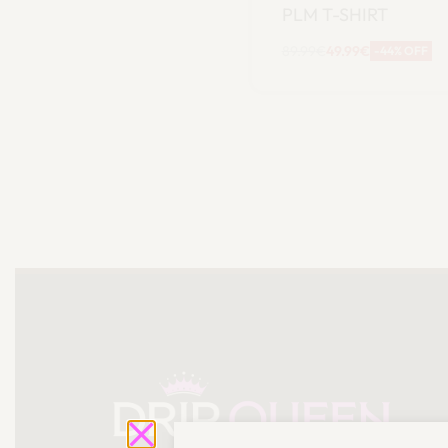
PLM T-SHIRT
89.99
€
49.99
€
-44% OFF
Scegli