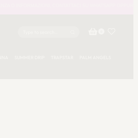
NFORMAZIONI, CONTATTACI SU WHATSAPP OPPURE VIA E-MA
0
NNA
SUMMER DRIP
TRAPSTAR
PALM ANGELS