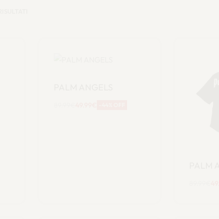
RISULTATI
PALM ANGELS
89.99
€
49.99
€
-44% OFF
Scegli
PALM 
89.99
€
49
S