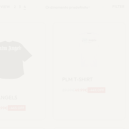
FILTER
VIEW
2
3
4
Ordinamento predefinito
PLM T-SHIRT
89.99
€
49.99
€
-44% OFF
Scegli
ANGELS
.99
€
-44% OFF
cegli