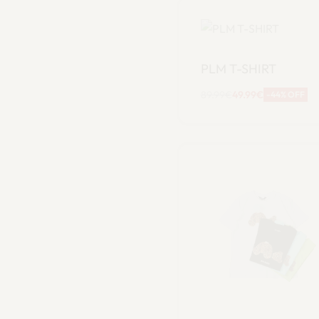
PLM T-SHIRT
89.99
€
49.99
€
-44% OFF
Scegli