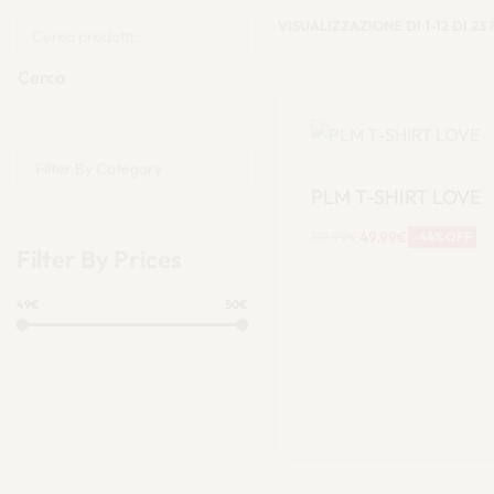
VISUALIZZAZIONE DI 1-12 DI 23 
Cerca
Filter By Category
PLM T-SHIRT LOVE
89.99
€
49.99
€
-44% OFF
Filter By Prices
Scegli
49€
50€